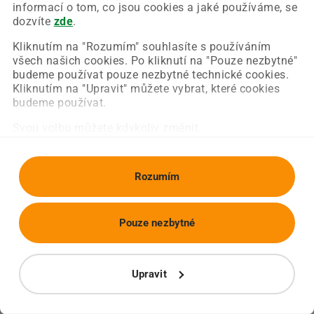
Chyba nastala na naší straně a už ji opravujeme.
informací o tom, co jsou cookies a jaké používáme, se
Zkuste prosím znovu načíst požadovanou stránku.
dozvíte
zde
.
Kliknutím na "Rozumím" souhlasíte s používáním
všech našich cookies. Po kliknutí na "Pouze nezbytné"
Obnovit stránku
Úvodní strana
budeme používat pouze nezbytné technické cookies.
Kliknutím na "Upravit" můžete vybrat, které cookies
budeme používat.
Svou volbu můžete kdykoliv změnit.
Rozumím
Pouze nezbytné
Upravit