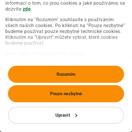
Chyba nastala na naší straně a už ji opravujeme.
informací o tom, co jsou cookies a jaké používáme, se
Zkuste prosím znovu načíst požadovanou stránku.
dozvíte
zde
.
Kliknutím na "Rozumím" souhlasíte s používáním
všech našich cookies. Po kliknutí na "Pouze nezbytné"
Obnovit stránku
Úvodní strana
budeme používat pouze nezbytné technické cookies.
Kliknutím na "Upravit" můžete vybrat, které cookies
budeme používat.
Svou volbu můžete kdykoliv změnit.
Rozumím
Pouze nezbytné
Upravit