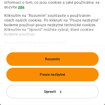
Chyba nastala na naší straně a už ji opravujeme.
informací o tom, co jsou cookies a jaké používáme, se
Zkuste prosím znovu načíst požadovanou stránku.
dozvíte
zde
.
Kliknutím na "Rozumím" souhlasíte s používáním
všech našich cookies. Po kliknutí na "Pouze nezbytné"
Obnovit stránku
Úvodní strana
budeme používat pouze nezbytné technické cookies.
Kliknutím na "Upravit" můžete vybrat, které cookies
budeme používat.
Svou volbu můžete kdykoliv změnit.
Rozumím
Pouze nezbytné
Upravit