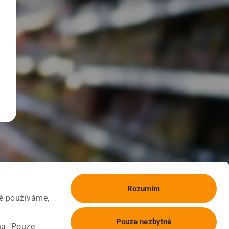
Rozumím
ké používáme,
Pouze nezbytné
na "Pouze