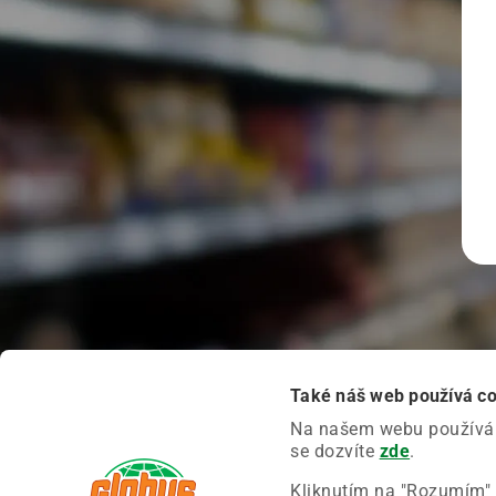
Také náš web používá c
Na našem webu používáme
se dozvíte
zde
.
Kliknutím na "Rozumím" 