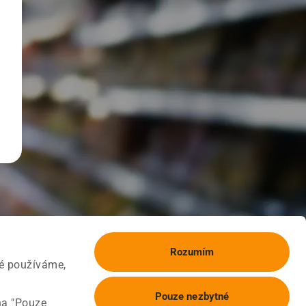
Rozumím
ké používáme,
Pouze nezbytné
na "Pouze