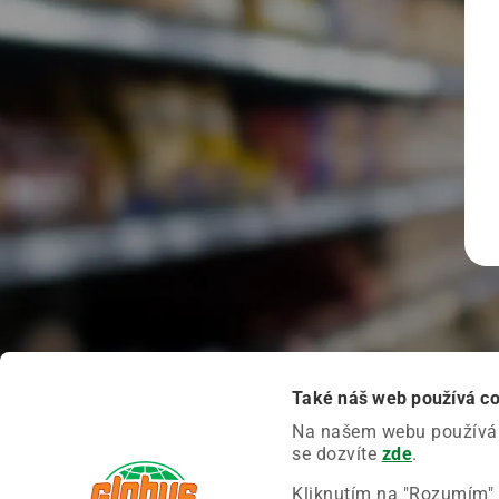
Také náš web používá c
Na našem webu používáme
se dozvíte
zde
.
Kliknutím na "Rozumím" 