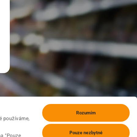
Rozumím
ké používáme,
Pouze nezbytné
na "Pouze