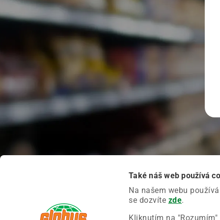
Také náš web používá c
Na našem webu používáme
se dozvíte
zde
.
Kliknutím na "Rozumím" 