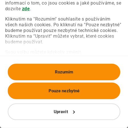
Chyba nastala na naší straně a už ji opravujeme.
informací o tom, co jsou cookies a jaké používáme, se
Zkuste prosím znovu načíst požadovanou stránku.
dozvíte
zde
.
Kliknutím na "Rozumím" souhlasíte s používáním
všech našich cookies. Po kliknutí na "Pouze nezbytné"
Obnovit stránku
Úvodní strana
budeme používat pouze nezbytné technické cookies.
Kliknutím na "Upravit" můžete vybrat, které cookies
budeme používat.
Svou volbu můžete kdykoliv změnit.
Rozumím
Pouze nezbytné
Upravit