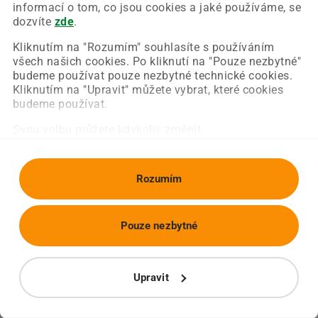
Chyba nastala na naší straně a už ji opravujeme.
informací o tom, co jsou cookies a jaké používáme, se
Zkuste prosím znovu načíst požadovanou stránku.
dozvíte
zde
.
Kliknutím na "Rozumím" souhlasíte s používáním
všech našich cookies. Po kliknutí na "Pouze nezbytné"
Obnovit stránku
Úvodní strana
budeme používat pouze nezbytné technické cookies.
Kliknutím na "Upravit" můžete vybrat, které cookies
budeme používat.
Svou volbu můžete kdykoliv změnit.
Rozumím
Pouze nezbytné
Upravit