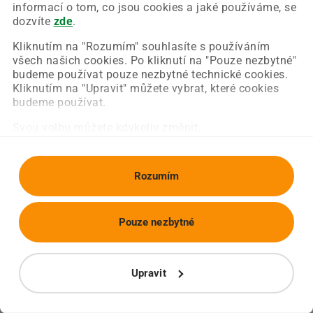
Chyba nastala na naší straně a už ji opravujeme.
informací o tom, co jsou cookies a jaké používáme, se
Zkuste prosím znovu načíst požadovanou stránku.
dozvíte
zde
.
Kliknutím na "Rozumím" souhlasíte s používáním
všech našich cookies. Po kliknutí na "Pouze nezbytné"
Obnovit stránku
Úvodní strana
budeme používat pouze nezbytné technické cookies.
Kliknutím na "Upravit" můžete vybrat, které cookies
budeme používat.
Svou volbu můžete kdykoliv změnit.
Rozumím
Pouze nezbytné
Upravit