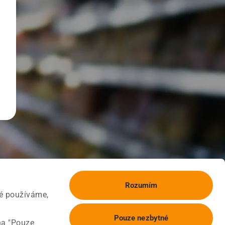
Rozumím
ké používáme,
Pouze nezbytné
na "Pouze