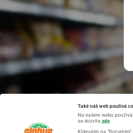
Také náš web používá c
Na našem webu používáme
se dozvíte
zde
.
Kliknutím na "Rozumím" 