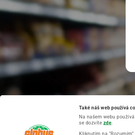
Také náš web používá c
Na našem webu používáme
se dozvíte
zde
.
Kliknutím na "Rozumím" 