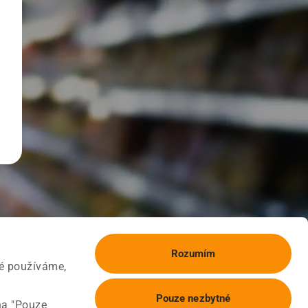
Rozumím
ké používáme,
Pouze nezbytné
na "Pouze