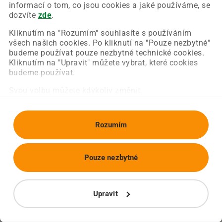
Chyba nastala na naší straně a už ji opravujeme.
informací o tom, co jsou cookies a jaké používáme, se
Zkuste prosím znovu načíst požadovanou stránku.
dozvíte
zde
.
Kliknutím na "Rozumím" souhlasíte s používáním
všech našich cookies. Po kliknutí na "Pouze nezbytné"
Obnovit stránku
Úvodní strana
budeme používat pouze nezbytné technické cookies.
Kliknutím na "Upravit" můžete vybrat, které cookies
budeme používat.
Svou volbu můžete kdykoliv změnit.
Rozumím
Pouze nezbytné
Upravit