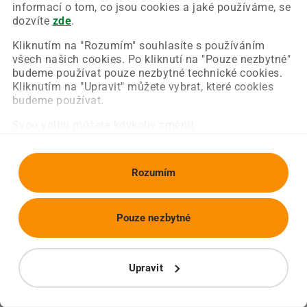
Chyba nastala na naší straně a už ji opravujeme.
informací o tom, co jsou cookies a jaké používáme, se
Zkuste prosím znovu načíst požadovanou stránku.
dozvíte
zde
.
Kliknutím na "Rozumím" souhlasíte s používáním
všech našich cookies. Po kliknutí na "Pouze nezbytné"
Obnovit stránku
Úvodní strana
budeme používat pouze nezbytné technické cookies.
Kliknutím na "Upravit" můžete vybrat, které cookies
budeme používat.
Svou volbu můžete kdykoliv změnit.
Rozumím
Pouze nezbytné
Upravit