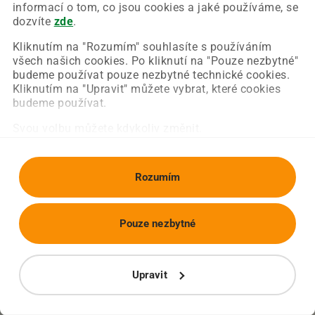
Chyba nastala na naší straně a už ji opravujeme.
informací o tom, co jsou cookies a jaké používáme, se
Zkuste prosím znovu načíst požadovanou stránku.
dozvíte
zde
.
Kliknutím na "Rozumím" souhlasíte s používáním
všech našich cookies. Po kliknutí na "Pouze nezbytné"
Obnovit stránku
Úvodní strana
budeme používat pouze nezbytné technické cookies.
Kliknutím na "Upravit" můžete vybrat, které cookies
budeme používat.
Svou volbu můžete kdykoliv změnit.
Rozumím
Pouze nezbytné
Upravit