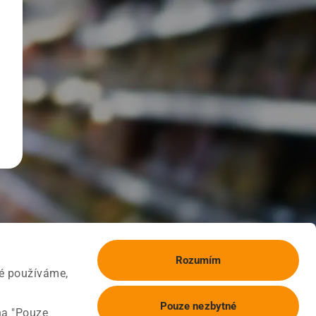
Rozumím
ké používáme,
Pouze nezbytné
na "Pouze