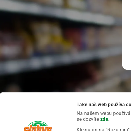
Také náš web používá c
Na našem webu používáme
se dozvíte
zde
.
Kliknutím na "Rozumím" 