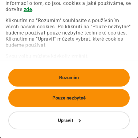
Chyba nastala na naší straně a už ji opravujeme.
informací o tom, co jsou cookies a jaké používáme, se
Zkuste prosím znovu načíst požadovanou stránku.
dozvíte
zde
.
Kliknutím na "Rozumím" souhlasíte s používáním
všech našich cookies. Po kliknutí na "Pouze nezbytné"
Obnovit stránku
Úvodní strana
budeme používat pouze nezbytné technické cookies.
Kliknutím na "Upravit" můžete vybrat, které cookies
budeme používat.
Svou volbu můžete kdykoliv změnit.
Rozumím
Pouze nezbytné
Upravit