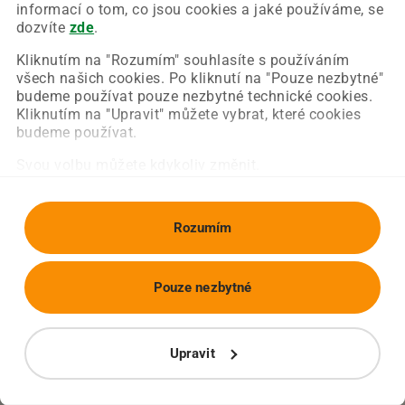
Chyba nastala na naší straně a už ji opravujeme.
informací o tom, co jsou cookies a jaké používáme, se
Zkuste prosím znovu načíst požadovanou stránku.
dozvíte
zde
.
Kliknutím na "Rozumím" souhlasíte s používáním
všech našich cookies. Po kliknutí na "Pouze nezbytné"
Obnovit stránku
Úvodní strana
budeme používat pouze nezbytné technické cookies.
Kliknutím na "Upravit" můžete vybrat, které cookies
budeme používat.
Svou volbu můžete kdykoliv změnit.
Rozumím
Pouze nezbytné
Upravit