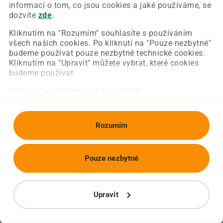
Chyba nastala na naší straně a už ji opravujeme.
informací o tom, co jsou cookies a jaké používáme, se
Zkuste prosím znovu načíst požadovanou stránku.
dozvíte
zde
.
Kliknutím na "Rozumím" souhlasíte s používáním
všech našich cookies. Po kliknutí na "Pouze nezbytné"
Obnovit stránku
Úvodní strana
budeme používat pouze nezbytné technické cookies.
Kliknutím na "Upravit" můžete vybrat, které cookies
budeme používat.
Svou volbu můžete kdykoliv změnit.
Rozumím
Pouze nezbytné
Upravit