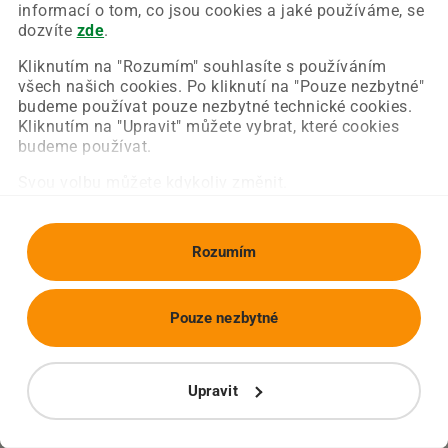
Chyba nastala na naší straně a už ji opravujeme.
informací o tom, co jsou cookies a jaké používáme, se
Zkuste prosím znovu načíst požadovanou stránku.
dozvíte
zde
.
Kliknutím na "Rozumím" souhlasíte s používáním
všech našich cookies. Po kliknutí na "Pouze nezbytné"
Obnovit stránku
Úvodní strana
budeme používat pouze nezbytné technické cookies.
Kliknutím na "Upravit" můžete vybrat, které cookies
budeme používat.
Svou volbu můžete kdykoliv změnit.
Rozumím
Pouze nezbytné
Upravit