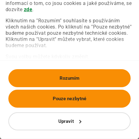
Chyba nastala na naší straně a už ji opravujeme.
informací o tom, co jsou cookies a jaké používáme, se
Zkuste prosím znovu načíst požadovanou stránku.
dozvíte
zde
.
Kliknutím na "Rozumím" souhlasíte s používáním
všech našich cookies. Po kliknutí na "Pouze nezbytné"
Obnovit stránku
Úvodní strana
budeme používat pouze nezbytné technické cookies.
Kliknutím na "Upravit" můžete vybrat, které cookies
budeme používat.
Svou volbu můžete kdykoliv změnit.
Rozumím
Pouze nezbytné
Upravit