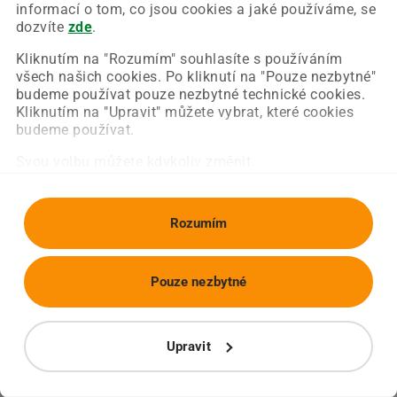
Chyba nastala na naší straně a už ji opravujeme.
informací o tom, co jsou cookies a jaké používáme, se
Zkuste prosím znovu načíst požadovanou stránku.
dozvíte
zde
.
Kliknutím na "Rozumím" souhlasíte s používáním
všech našich cookies. Po kliknutí na "Pouze nezbytné"
Obnovit stránku
Úvodní strana
budeme používat pouze nezbytné technické cookies.
Kliknutím na "Upravit" můžete vybrat, které cookies
budeme používat.
Svou volbu můžete kdykoliv změnit.
Rozumím
Pouze nezbytné
Upravit