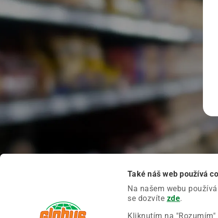
Také náš web používá c
Na našem webu používáme
se dozvíte
zde
.
Kliknutím na "Rozumím" 