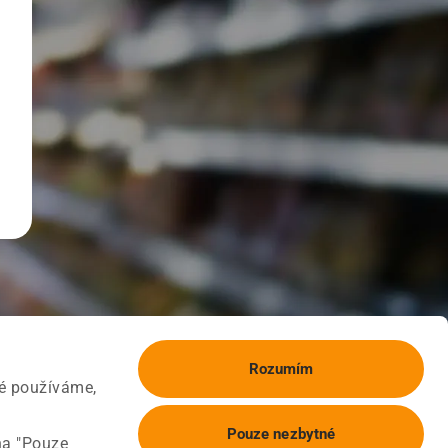
Rozumím
ké používáme,
Pouze nezbytné
na "Pouze