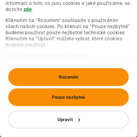
Chyba nastala na naší straně a už ji opravujeme.
informací o tom, co jsou cookies a jaké používáme, se
Zkuste prosím znovu načíst požadovanou stránku.
dozvíte
zde
.
Kliknutím na "Rozumím" souhlasíte s používáním
všech našich cookies. Po kliknutí na "Pouze nezbytné"
Obnovit stránku
Úvodní strana
budeme používat pouze nezbytné technické cookies.
Kliknutím na "Upravit" můžete vybrat, které cookies
budeme používat.
Svou volbu můžete kdykoliv změnit.
Rozumím
Pouze nezbytné
Upravit