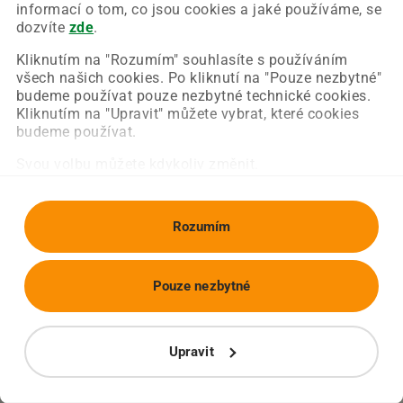
Chyba nastala na naší straně a už ji opravujeme.
informací o tom, co jsou cookies a jaké používáme, se
Zkuste prosím znovu načíst požadovanou stránku.
dozvíte
zde
.
Kliknutím na "Rozumím" souhlasíte s používáním
všech našich cookies. Po kliknutí na "Pouze nezbytné"
Obnovit stránku
Úvodní strana
budeme používat pouze nezbytné technické cookies.
Kliknutím na "Upravit" můžete vybrat, které cookies
budeme používat.
Svou volbu můžete kdykoliv změnit.
Rozumím
Pouze nezbytné
Upravit