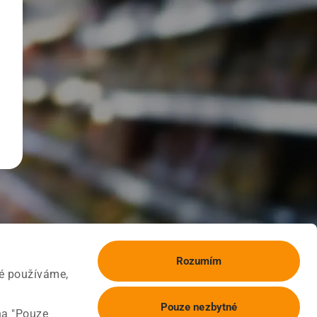
Rozumím
ké používáme,
Pouze nezbytné
na "Pouze