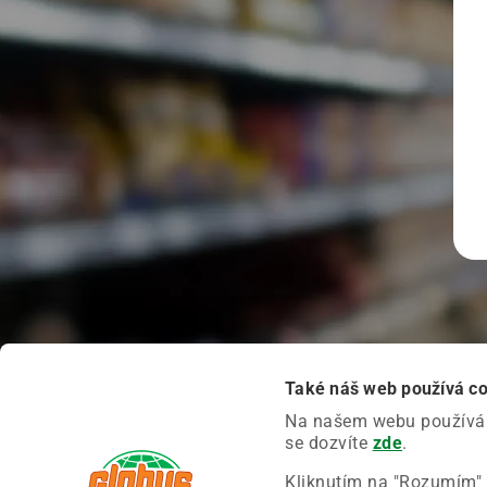
Také náš web používá c
Na našem webu používáme
se dozvíte
zde
.
Kliknutím na "Rozumím" 