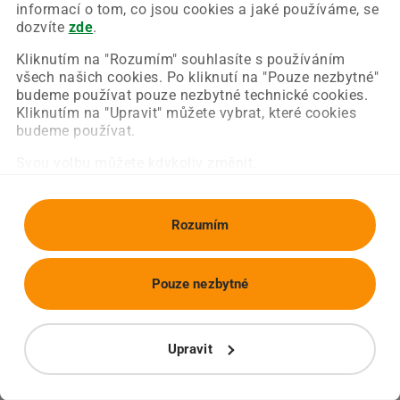
Chyba nastala na naší straně a už ji opravujeme.
informací o tom, co jsou cookies a jaké používáme, se
Zkuste prosím znovu načíst požadovanou stránku.
dozvíte
zde
.
Kliknutím na "Rozumím" souhlasíte s používáním
všech našich cookies. Po kliknutí na "Pouze nezbytné"
Obnovit stránku
Úvodní strana
budeme používat pouze nezbytné technické cookies.
Kliknutím na "Upravit" můžete vybrat, které cookies
budeme používat.
Svou volbu můžete kdykoliv změnit.
Rozumím
Pouze nezbytné
Upravit