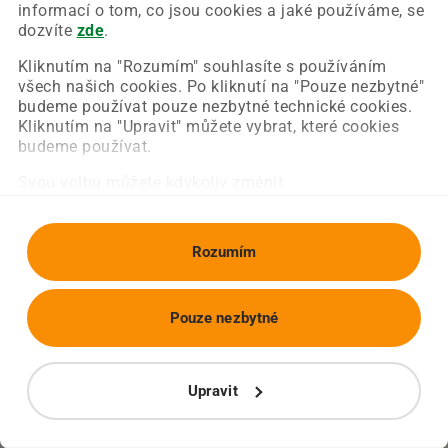
Chyba nastala na naší straně a už ji opravujeme.
informací o tom, co jsou cookies a jaké používáme, se
Zkuste prosím znovu načíst požadovanou stránku.
dozvíte
zde
.
Kliknutím na "Rozumím" souhlasíte s používáním
všech našich cookies. Po kliknutí na "Pouze nezbytné"
Obnovit stránku
Úvodní strana
budeme používat pouze nezbytné technické cookies.
Kliknutím na "Upravit" můžete vybrat, které cookies
budeme používat.
Svou volbu můžete kdykoliv změnit.
Rozumím
Pouze nezbytné
Upravit