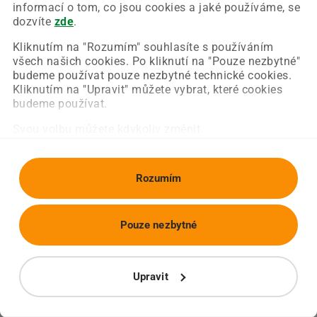
Chyba nastala na naší straně a už ji opravujeme.
informací o tom, co jsou cookies a jaké používáme, se
Zkuste prosím znovu načíst požadovanou stránku.
dozvíte
zde
.
Kliknutím na "Rozumím" souhlasíte s používáním
všech našich cookies. Po kliknutí na "Pouze nezbytné"
Obnovit stránku
Úvodní strana
budeme používat pouze nezbytné technické cookies.
Kliknutím na "Upravit" můžete vybrat, které cookies
budeme používat.
Svou volbu můžete kdykoliv změnit.
Rozumím
Pouze nezbytné
Upravit