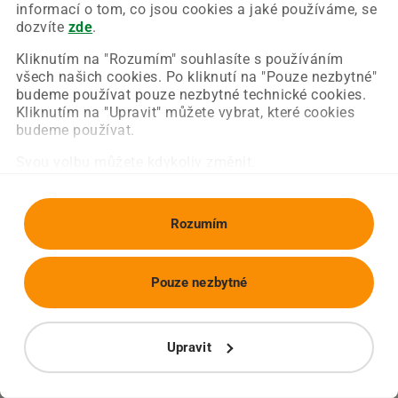
Chyba nastala na naší straně a už ji opravujeme.
informací o tom, co jsou cookies a jaké používáme, se
Zkuste prosím znovu načíst požadovanou stránku.
dozvíte
zde
.
Kliknutím na "Rozumím" souhlasíte s používáním
všech našich cookies. Po kliknutí na "Pouze nezbytné"
Obnovit stránku
Úvodní strana
budeme používat pouze nezbytné technické cookies.
Kliknutím na "Upravit" můžete vybrat, které cookies
budeme používat.
Svou volbu můžete kdykoliv změnit.
Rozumím
Pouze nezbytné
Upravit