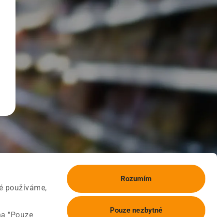
Rozumím
ké používáme,
Pouze nezbytné
na "Pouze