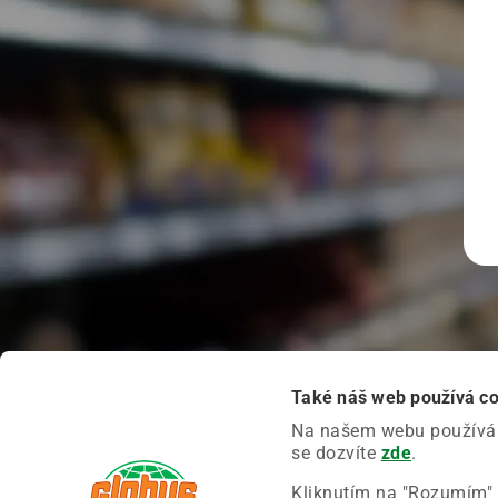
Také náš web používá c
Na našem webu používáme
se dozvíte
zde
.
Kliknutím na "Rozumím" 