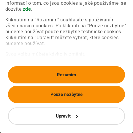
Chyba nastala na naší straně a už ji opravujeme.
informací o tom, co jsou cookies a jaké používáme, se
Zkuste prosím znovu načíst požadovanou stránku.
dozvíte
zde
.
Kliknutím na "Rozumím" souhlasíte s používáním
všech našich cookies. Po kliknutí na "Pouze nezbytné"
Obnovit stránku
Úvodní strana
budeme používat pouze nezbytné technické cookies.
Kliknutím na "Upravit" můžete vybrat, které cookies
budeme používat.
Svou volbu můžete kdykoliv změnit.
Rozumím
Pouze nezbytné
Upravit