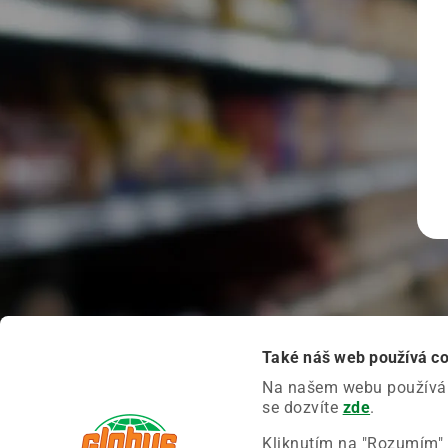
Také náš web používá c
Na našem webu používáme
se dozvíte
zde
.
Kliknutím na "Rozumím" 