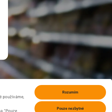
Rozumím
ké používáme,
Pouze nezbytné
na "Pouze