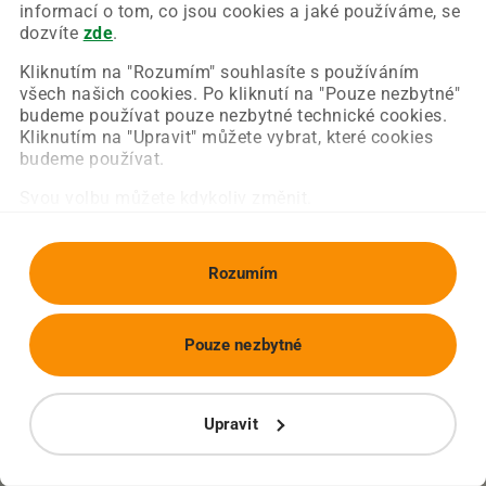
Chyba nastala na naší straně a už ji opravujeme.
informací o tom, co jsou cookies a jaké používáme, se
Zkuste prosím znovu načíst požadovanou stránku.
dozvíte
zde
.
Kliknutím na "Rozumím" souhlasíte s používáním
všech našich cookies. Po kliknutí na "Pouze nezbytné"
Obnovit stránku
Úvodní strana
budeme používat pouze nezbytné technické cookies.
Kliknutím na "Upravit" můžete vybrat, které cookies
budeme používat.
Svou volbu můžete kdykoliv změnit.
Rozumím
Pouze nezbytné
Upravit