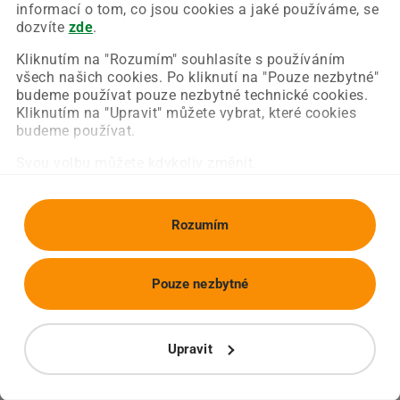
Chyba nastala na naší straně a už ji opravujeme.
informací o tom, co jsou cookies a jaké používáme, se
Zkuste prosím znovu načíst požadovanou stránku.
dozvíte
zde
.
Kliknutím na "Rozumím" souhlasíte s používáním
všech našich cookies. Po kliknutí na "Pouze nezbytné"
Obnovit stránku
Úvodní strana
budeme používat pouze nezbytné technické cookies.
Kliknutím na "Upravit" můžete vybrat, které cookies
budeme používat.
Svou volbu můžete kdykoliv změnit.
Rozumím
Pouze nezbytné
Upravit