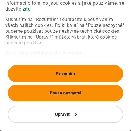
Chyba nastala na naší straně a už ji opravujeme.
informací o tom, co jsou cookies a jaké používáme, se
Zkuste prosím znovu načíst požadovanou stránku.
dozvíte
zde
.
Kliknutím na "Rozumím" souhlasíte s používáním
všech našich cookies. Po kliknutí na "Pouze nezbytné"
Obnovit stránku
Úvodní strana
budeme používat pouze nezbytné technické cookies.
Kliknutím na "Upravit" můžete vybrat, které cookies
budeme používat.
Svou volbu můžete kdykoliv změnit.
Rozumím
Pouze nezbytné
Upravit