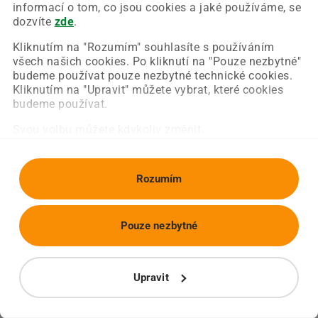
Chyba nastala na naší straně a už ji opravujeme.
informací o tom, co jsou cookies a jaké používáme, se
Zkuste prosím znovu načíst požadovanou stránku.
dozvíte
zde
.
Kliknutím na "Rozumím" souhlasíte s používáním
všech našich cookies. Po kliknutí na "Pouze nezbytné"
Obnovit stránku
Úvodní strana
budeme používat pouze nezbytné technické cookies.
Kliknutím na "Upravit" můžete vybrat, které cookies
budeme používat.
Svou volbu můžete kdykoliv změnit.
Rozumím
Pouze nezbytné
Upravit