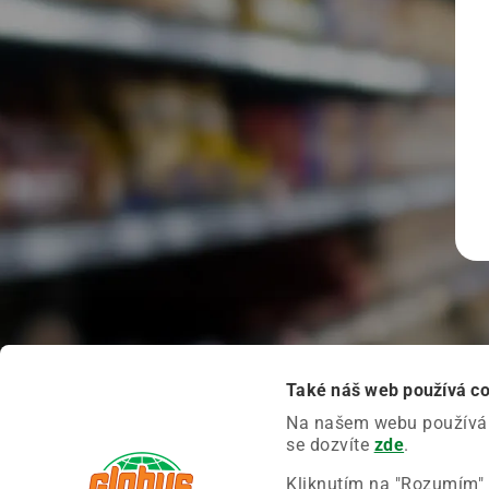
Také náš web používá c
Na našem webu používáme
se dozvíte
zde
.
Kliknutím na "Rozumím" 