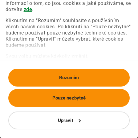
Chyba nastala na naší straně a už ji opravujeme.
informací o tom, co jsou cookies a jaké používáme, se
Zkuste prosím znovu načíst požadovanou stránku.
dozvíte
zde
.
Kliknutím na "Rozumím" souhlasíte s používáním
všech našich cookies. Po kliknutí na "Pouze nezbytné"
Obnovit stránku
Úvodní strana
budeme používat pouze nezbytné technické cookies.
Kliknutím na "Upravit" můžete vybrat, které cookies
budeme používat.
Svou volbu můžete kdykoliv změnit.
Rozumím
Pouze nezbytné
Upravit