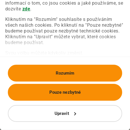
Chyba nastala na naší straně a už ji opravujeme.
informací o tom, co jsou cookies a jaké používáme, se
Zkuste prosím znovu načíst požadovanou stránku.
dozvíte
zde
.
Kliknutím na "Rozumím" souhlasíte s používáním
všech našich cookies. Po kliknutí na "Pouze nezbytné"
Obnovit stránku
Úvodní strana
budeme používat pouze nezbytné technické cookies.
Kliknutím na "Upravit" můžete vybrat, které cookies
budeme používat.
Svou volbu můžete kdykoliv změnit.
Rozumím
Pouze nezbytné
Upravit