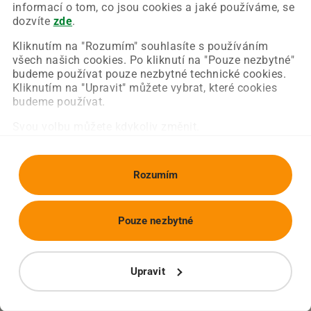
Chyba nastala na naší straně a už ji opravujeme.
informací o tom, co jsou cookies a jaké používáme, se
Zkuste prosím znovu načíst požadovanou stránku.
dozvíte
zde
.
Kliknutím na "Rozumím" souhlasíte s používáním
všech našich cookies. Po kliknutí na "Pouze nezbytné"
Obnovit stránku
Úvodní strana
budeme používat pouze nezbytné technické cookies.
Kliknutím na "Upravit" můžete vybrat, které cookies
budeme používat.
Svou volbu můžete kdykoliv změnit.
Rozumím
Pouze nezbytné
Upravit