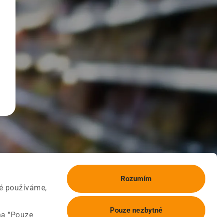
Rozumím
ké používáme,
Pouze nezbytné
na "Pouze