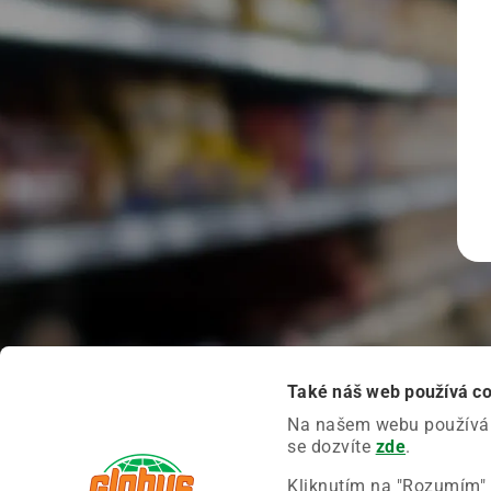
Také náš web používá c
Na našem webu používáme
se dozvíte
zde
.
Kliknutím na "Rozumím" 