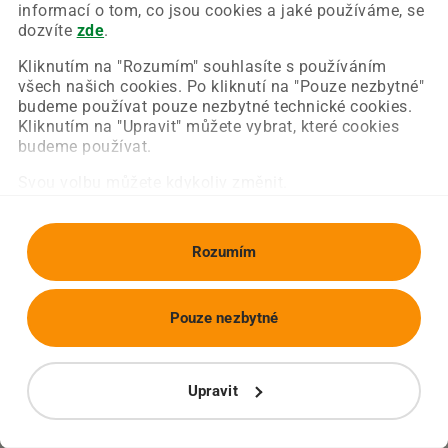
Chyba nastala na naší straně a už ji opravujeme.
informací o tom, co jsou cookies a jaké používáme, se
Zkuste prosím znovu načíst požadovanou stránku.
dozvíte
zde
.
Kliknutím na "Rozumím" souhlasíte s používáním
všech našich cookies. Po kliknutí na "Pouze nezbytné"
Obnovit stránku
Úvodní strana
budeme používat pouze nezbytné technické cookies.
Kliknutím na "Upravit" můžete vybrat, které cookies
budeme používat.
Svou volbu můžete kdykoliv změnit.
Rozumím
Pouze nezbytné
Upravit