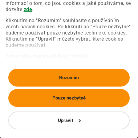
Chyba nastala na naší straně a už ji opravujeme.
informací o tom, co jsou cookies a jaké používáme, se
Zkuste prosím znovu načíst požadovanou stránku.
dozvíte
zde
.
Kliknutím na "Rozumím" souhlasíte s používáním
všech našich cookies. Po kliknutí na "Pouze nezbytné"
Obnovit stránku
Úvodní strana
budeme používat pouze nezbytné technické cookies.
Kliknutím na "Upravit" můžete vybrat, které cookies
budeme používat.
Svou volbu můžete kdykoliv změnit.
Rozumím
Pouze nezbytné
Upravit