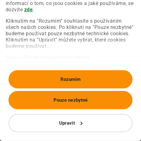
Chyba nastala na naší straně a už ji opravujeme.
informací o tom, co jsou cookies a jaké používáme, se
Zkuste prosím znovu načíst požadovanou stránku.
dozvíte
zde
.
Kliknutím na "Rozumím" souhlasíte s používáním
všech našich cookies. Po kliknutí na "Pouze nezbytné"
Obnovit stránku
Úvodní strana
budeme používat pouze nezbytné technické cookies.
Kliknutím na "Upravit" můžete vybrat, které cookies
budeme používat.
Svou volbu můžete kdykoliv změnit.
Rozumím
Pouze nezbytné
Upravit