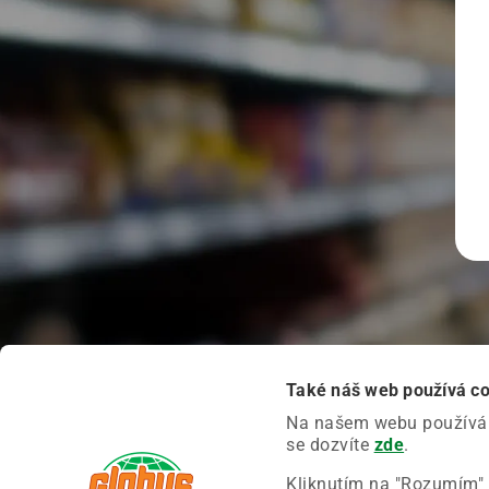
Také náš web používá c
Na našem webu používáme
se dozvíte
zde
.
Kliknutím na "Rozumím" 