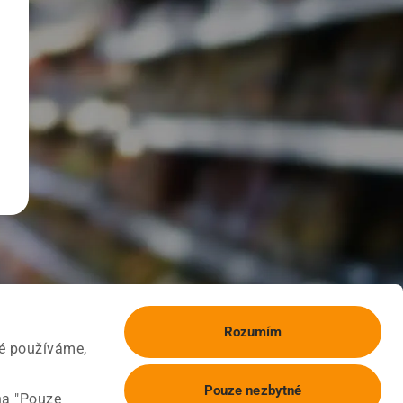
Rozumím
ké používáme,
Pouze nezbytné
na "Pouze