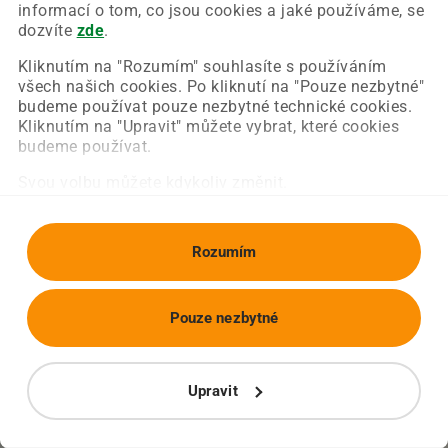
Chyba nastala na naší straně a už ji opravujeme.
informací o tom, co jsou cookies a jaké používáme, se
Zkuste prosím znovu načíst požadovanou stránku.
dozvíte
zde
.
Kliknutím na "Rozumím" souhlasíte s používáním
všech našich cookies. Po kliknutí na "Pouze nezbytné"
Obnovit stránku
Úvodní strana
budeme používat pouze nezbytné technické cookies.
Kliknutím na "Upravit" můžete vybrat, které cookies
budeme používat.
Svou volbu můžete kdykoliv změnit.
Rozumím
Pouze nezbytné
Upravit