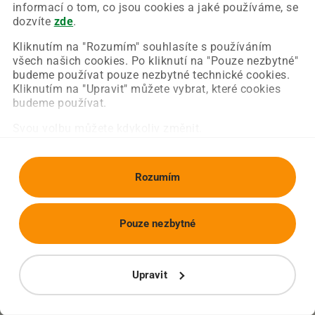
Chyba nastala na naší straně a už ji opravujeme.
informací o tom, co jsou cookies a jaké používáme, se
Zkuste prosím znovu načíst požadovanou stránku.
dozvíte
zde
.
Kliknutím na "Rozumím" souhlasíte s používáním
všech našich cookies. Po kliknutí na "Pouze nezbytné"
Obnovit stránku
Úvodní strana
budeme používat pouze nezbytné technické cookies.
Kliknutím na "Upravit" můžete vybrat, které cookies
budeme používat.
Svou volbu můžete kdykoliv změnit.
Rozumím
Pouze nezbytné
Upravit