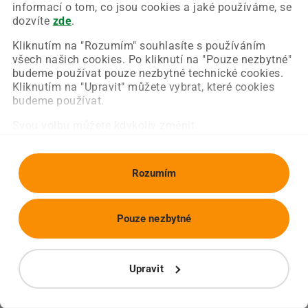
Chyba nastala na naší straně a už ji opravujeme.
informací o tom, co jsou cookies a jaké používáme, se
Zkuste prosím znovu načíst požadovanou stránku.
dozvíte
zde
.
Kliknutím na "Rozumím" souhlasíte s používáním
všech našich cookies. Po kliknutí na "Pouze nezbytné"
Obnovit stránku
Úvodní strana
budeme používat pouze nezbytné technické cookies.
Kliknutím na "Upravit" můžete vybrat, které cookies
budeme používat.
Svou volbu můžete kdykoliv změnit.
Rozumím
Pouze nezbytné
Upravit