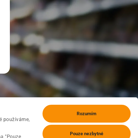
Rozumím
ké používáme,
Pouze nezbytné
na "Pouze