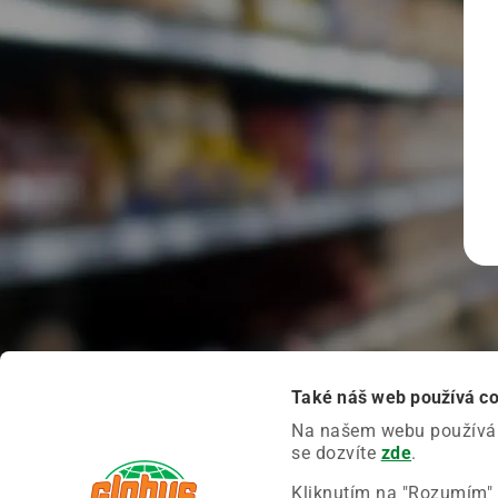
Také náš web používá c
Na našem webu používáme
se dozvíte
zde
.
Kliknutím na "Rozumím" 