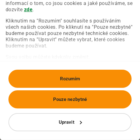
Chyba nastala na naší straně a už ji opravujeme.
informací o tom, co jsou cookies a jaké používáme, se
Zkuste prosím znovu načíst požadovanou stránku.
dozvíte
zde
.
Kliknutím na "Rozumím" souhlasíte s používáním
všech našich cookies. Po kliknutí na "Pouze nezbytné"
Obnovit stránku
Úvodní strana
budeme používat pouze nezbytné technické cookies.
Kliknutím na "Upravit" můžete vybrat, které cookies
budeme používat.
Svou volbu můžete kdykoliv změnit.
Rozumím
Pouze nezbytné
Upravit